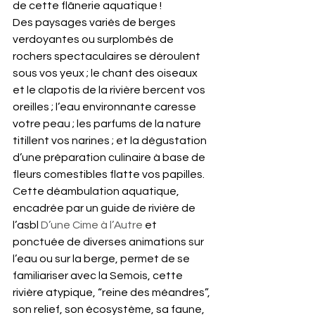
de cette flânerie aquatique !
Des paysages variés de berges 
verdoyantes ou surplombés de 
rochers spectaculaires se déroulent 
sous vos yeux ; le chant des oiseaux 
et le clapotis de la rivière bercent vos 
oreilles ; l’eau environnante caresse 
votre peau ; les parfums de la nature 
titillent vos narines ; et la dégustation 
d’une préparation culinaire à base de 
fleurs comestibles flatte vos papilles.
Cette déambulation aquatique, 
encadrée par un guide de rivière de 
l’asbl 
D’une Cime à l’Autre
 et 
ponctuée de diverses animations sur 
l’eau ou sur la berge, permet de se 
familiariser avec la Semois, cette 
rivière atypique, “reine des méandres”, 
son relief, son écosystème, sa faune, 