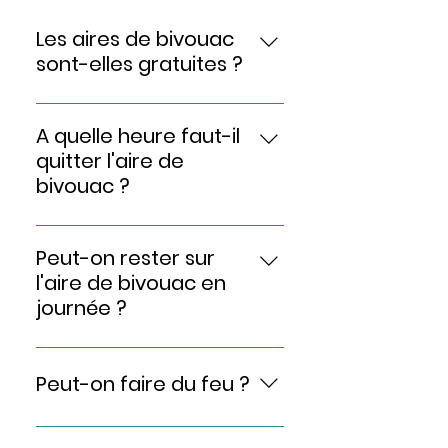
Les aires de bivouac
sont-elles gratuites ?
Oui, l'accès est gratuit
A quelle heure faut-il
mais la réservation est
obligatoire.
quitter l'aire de
bivouac ?
Au plus tard à 9h.
Peut-on rester sur
l'aire de bivouac en
journée ?
Non. La présence sur l'aire
est interdite en journée.
Peut-on faire du feu ?
Non. Le feu est interdit,