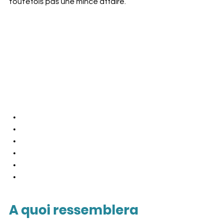
toutefois pas une mince affaire.
La Vallée
Le projet
À propos de nous
Vos questions
Actualités
Contact
A quoi ressemblera 