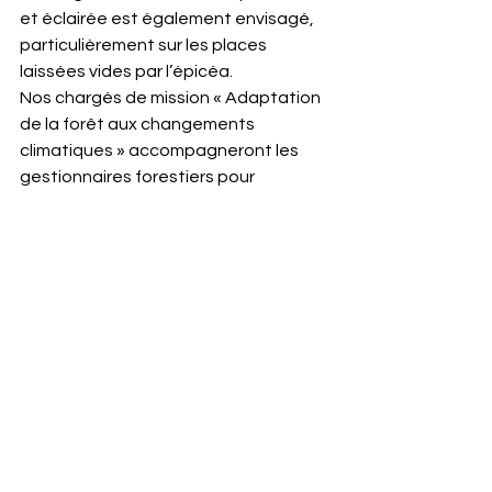
et éclairée est également envisagé, 
particulièrement sur les places 
laissées vides par l’épicéa.
Nos chargés de mission « Adaptation 
de la forêt aux changements 
climatiques » accompagneront les 
gestionnaires forestiers pour 
optimiser leurs actions à la lumière 
des connaissances scientifiques, qui 
évoluent rapidement sur ces 
questions.
Voir tout
Posts récents