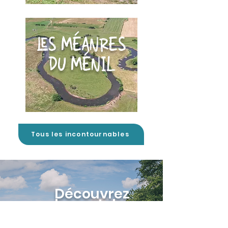
LES MÉANRES
DU MÉNIL
Tous les incontournables
Découvrez
le pont de
claies de
Laforêt