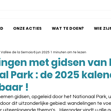
ED
ONZE ACTIES
WAT TE DOEN?
WIE ZIJ
a Vallée de la Semois
6 jun 2025
1 minuten om te lezen
ngen met gidsen van 
l Park : de 2025 kalen
baar !
 nemen gidsen, opgeleid door het Nationaal Park, 
oor dit uitzonderlijke gebied: wandelingen te voet,
r uiteenlopende thema's... Hieronder vindt u alle 