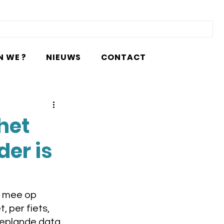
N WE ?
NIEUWS
CONTACT
het
der is
u mee op 
 per fiets, 
geplande data 