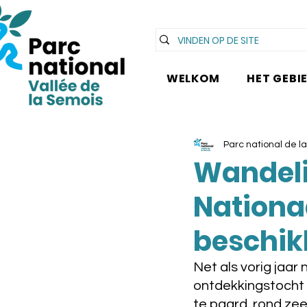
WELKOM
HET GEBI
Parc national de l
Wandeli
Nationaa
beschik
Net als vorig jaar
ontdekkingstocht d
te paard, rond zee