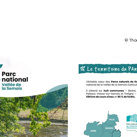
©
 Th