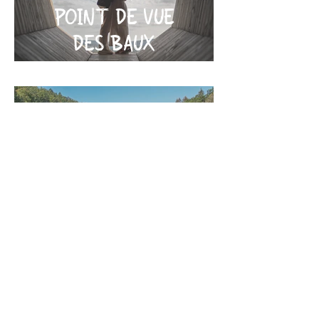
POINT DE VUE
DES BAUX
LE PONT SAINT-
NICOLAS
LE TOMBEAU DU
CHEVALIER