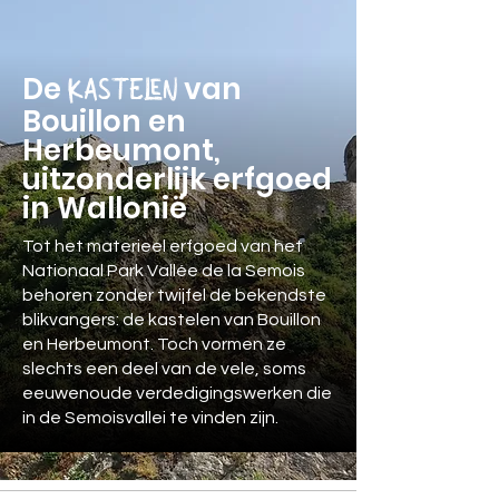
De
van
KASTELEN
Bouillon en
Herbeumont,
uitzonderlijk erfgoed
in Wallonië
Tot het materieel erfgoed van het
Nationaal Park Vallée de la Semois
behoren zonder twijfel de bekendste
blikvangers: de kastelen van Bouillon
en Herbeumont. Toch vormen ze
slechts een deel van de vele, soms
eeuwenoude verdedigingswerken die
in de Semoisvallei te vinden zijn.