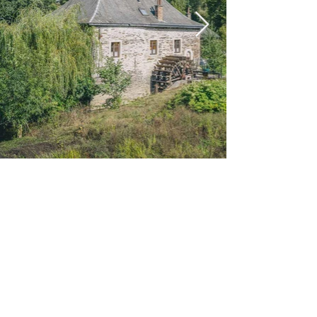
Het uitzonderlijk
van
LANDSCHAPSERFGOED
de Semoisvallei
De Semoisvallei staat vooral bekend
om haar vele uitkijkpunten, die tot de
meest indrukwekkende van België