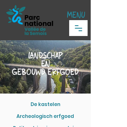
MENU
LANDSCHAP
EN
GEBOUWD ERFGOED
De kastelen
Archeologisch erfgoed