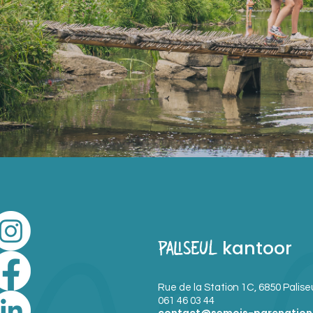
kantoor
PALISEUL
Rue de la Station 1C, 6850 Palise
061 46 03 44