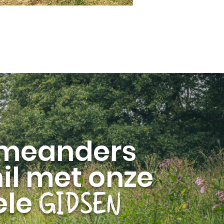
 meanders
il met onze
ele
GIDSEN