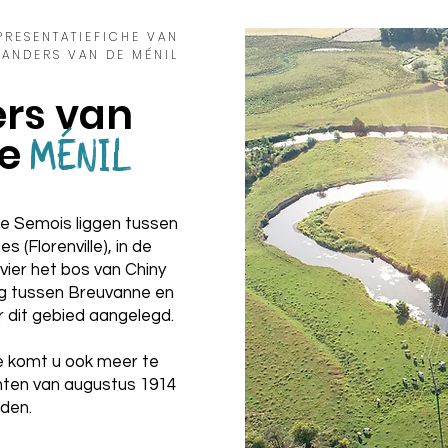
PRESENTATIEFICHE VAN
EANDERS VAN DE MÉNIL
rs van
e
MÉNIL
 Semois liggen tussen
 (Florenville), in de
vier het bos van Chiny
g tussen Breuvanne en
r dit gebied aangelegd.
se komt u ook meer te
hten van augustus 1914
nden.