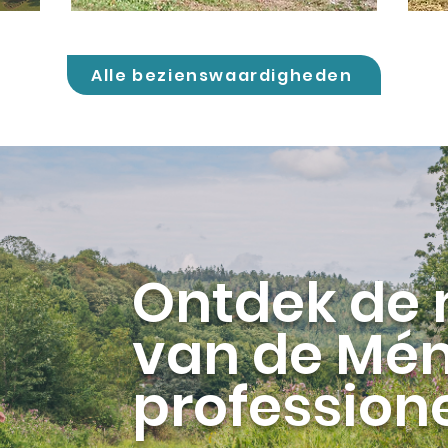
Alle bezienswaardigheden
Ontdek de
van de Mén
profession