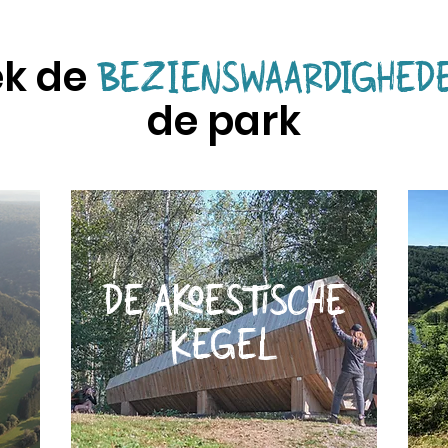
ek de
BEZIENSWAARDIGHED
de
park
DE AKOESTISCHE
KEGEL