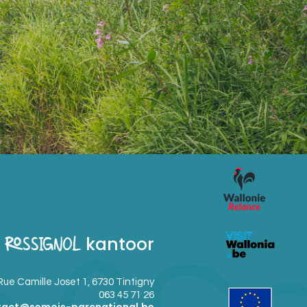
kantoor
ROSSIGNOL
Rue Camille Joset 1, 6730 Tintigny
063 45 71 26