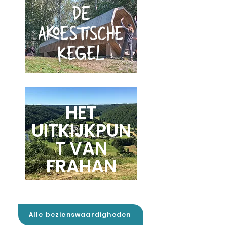
DE
AKOESTISCHE
KEGEL
HET
UITKIJKPUN
T VAN
FRAHAN
Alle bezienswaardigheden