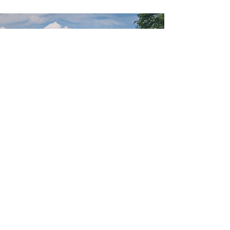
Ontdek het
uitkijkpunt
van Jambon
met onze
professionele
GIDS
Boek een gids