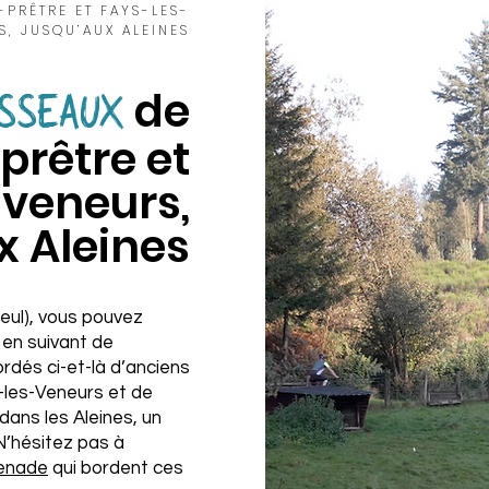
-PRÊTRE ET FAYS-LES-
S, JUSQU’AUX ALEINES
de
SSEAUX
prêtre et
-veneurs,
x Aleines
eul), vous pouvez
s en suivant de
rdés ci-et-là d’anciens
-les-Veneurs et de
dans les Aleines, un
 N’hésitez pas à
menade
qui bordent ces