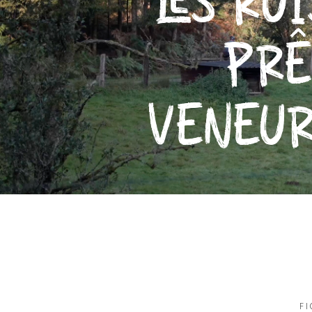
LES RU
PRÊ
VENEUR
F