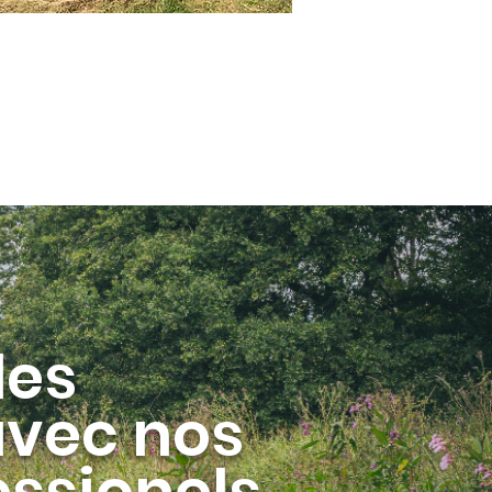
les
avec
nos
ssionels