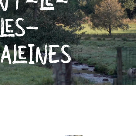
ONT-LE-
LES-
ALEINES