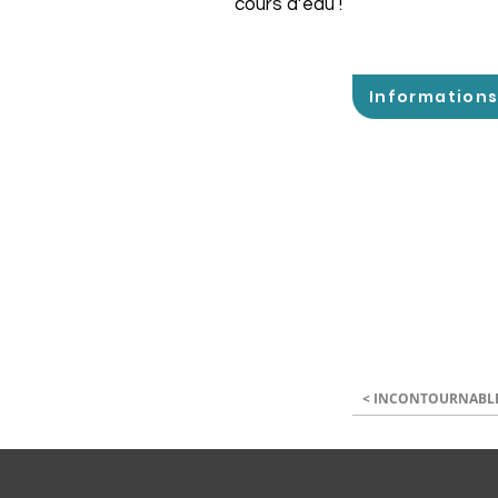
cours d’eau !
Information
< INCONTOURNABL