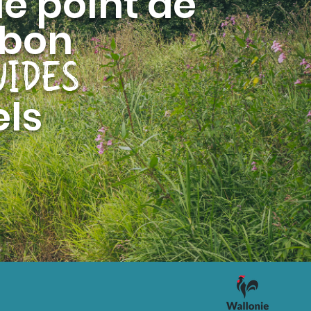
e point de
mbon
UIDES
els