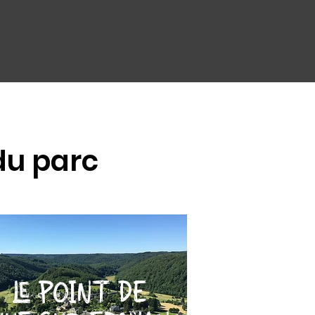
u parc
LE POINT DE