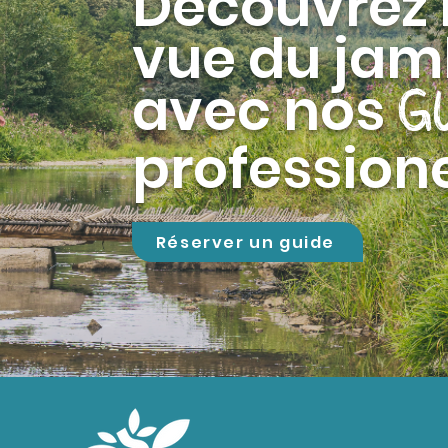
Découvrez l
vue du ja
avec
nos
G
profession
Réserver un guide