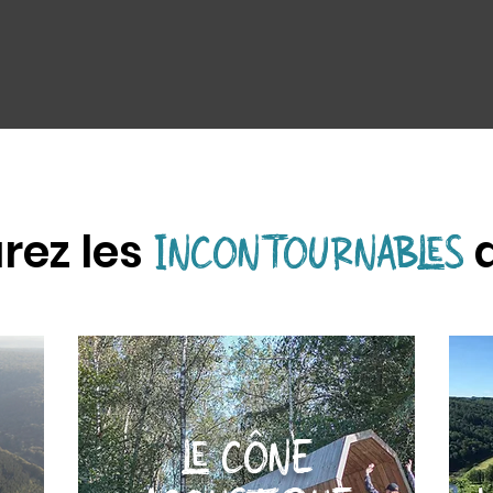
rez les
d
INCONTOURNABLES
LE CÔNE