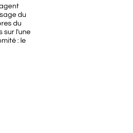
 agent 
sage du 
bres du 
 sur l'une 
ité : le 